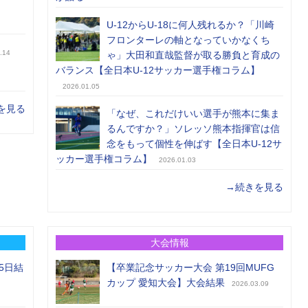
U-12からU-18に何人残れるか？「川崎
フロンターレの軸となっていかなくち
.14
ゃ」大田和直哉監督が取る勝負と育成の
バランス【全日本U-12サッカー選手権コラム】
2026.01.05
を見る
「なぜ、これだけいい選手が熊本に集ま
るんですか？」ソレッソ熊本指揮官は信
念をもって個性を伸ばす【全日本U-12サ
ッカー選手権コラム】
2026.01.03
→続きを見る
大会情報
5日結
【卒業記念サッカー大会 第19回MUFG
カップ 愛知大会】大会結果
2026.03.09