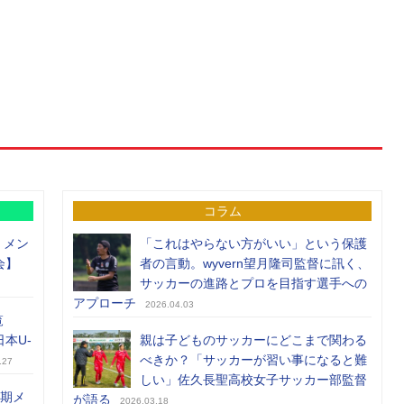
コラム
）メン
「これはやらない方がいい」という保護
会】
者の言動。wyvern望月隆司監督に訊く、
サッカーの進路とプロを目指す選手への
アプローチ
2026.04.03
覧
日本U-
親は子どものサッカーにどこまで関わる
べきか？「サッカーが習い事になると難
.27
しい」佐久長聖高校女子サッカー部監督
前期メ
が語る
2026.03.18