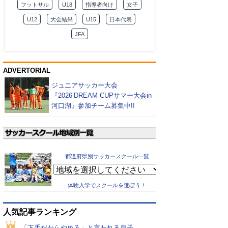
フットサル
U18
指導者向け
女子
U12
大会結果
U15
日本代表
JFA
ADVERTORIAL
ジュニアサッカー大会
『2026’DREAM CUPサマー大会in
河口湖』参加チーム募集中!!
都道府県別サッカースクール一覧
体験入学でスクールを選ぼう！
人気記事ランキング