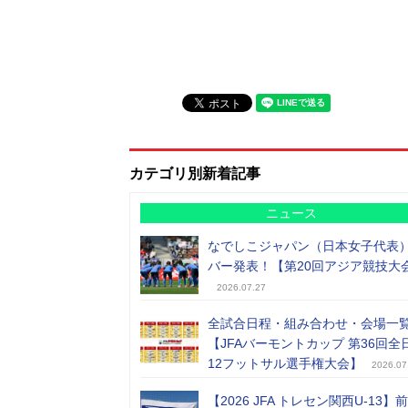
カテゴリ別新着記事
ニュース
なでしこジャパン（日本女子代表
バー発表！【第20回アジア競技大
2026.07.27
全試合日程・組み合わせ・会場一
【JFAバーモントカップ 第36回全
12フットサル選手権大会】
2026.07
【2026 JFA トレセン関西U-13】