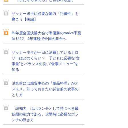
「下手だからやめろ」と言われる息子
サッカー選手に必要な能力「巧緻性」を
磨こう【後編】
昨年度全国決勝大会で準優勝のmalva千葉
fc U-12、4年連続で全国の舞台へ
サッカー少年が一日に消費しているカロ
リーはどのくらい？ 子どもに必要な“食
事量”とバランスの良い“食事メニュー”を
知る
試合前には糖質中心の『単品料理』がオ
ススメ。知っておきたい試合前の食事の
とり方
「認知力」はボランチとして持つべき最
低限の能力である。攻撃時に必要なボラ
ンチの動き方