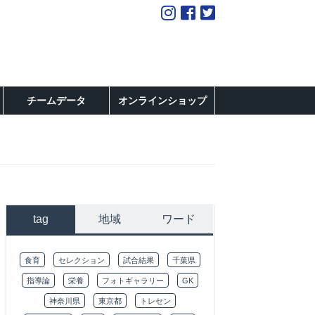
チームデータ
オンラインショップ
tag
地域
ワード
食育
セレクション
試合結果
千葉県
指導論
栄養
フォトギャラリー
GK
神奈川県
東京都
トレセン