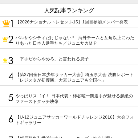
人気記事ランキング
【2026ナショナルトレセンU-15】1回目参加メンバー発表！
バルサやシティだけじゃない!! 海外チームと互角以上にわた
りあった日本人選手たち／ジュニサカMIP
「下手だからやめろ」と言われる息子
【第37回全日本少年サッカー大会】埼玉県大会 決勝レポート
「レジスタが初優勝、大宮ジュニアも全国へ」
やっぱりスゴイ！ 日本代表・柿谷曜一朗選手が魅せる超絶の
ファーストタッチ映像
【U-12ジュニアサッカーワールドチャレンジ2016】大会フォ
トギャラリー