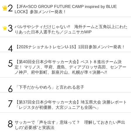
【JFA×SCO GROUP FUTURE CAMP inspired by BLUE
LOCK】参加メンバー発表！
バルサやシティだけじゃない!! 海外チームと互角以上にわた
りあった日本人選手たち／ジュニサカMIP
【2026ナショナルトレセンU-15】1回目参加メンバー発表！
【第40回全日本少年サッカー大会】ベスト８進出チーム決
定！ マリノス、甲府、鹿島、ディアブロッサ高田、センアー
ノ神戸、府中新町、新座片山、札幌が準々決勝へ!!
「下手だからやめろ」と言われる息子
【第37回全日本少年サッカー大会】埼玉県大会 決勝レポート
「レジスタが初優勝、大宮ジュニアも全国へ」
サッカーで「声を出す」意味って？ 理解しておきたい声出
しの“必要感”と実践法