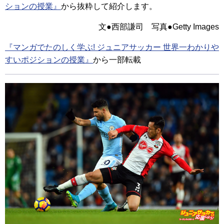
ションの授業』
から抜粋して紹介します。
文●西部謙司 写真●Getty Images
『マンガでたのしく学ぶ! ジュニアサッカー 世界一わかりや
すいポジションの授業』
から一部転載