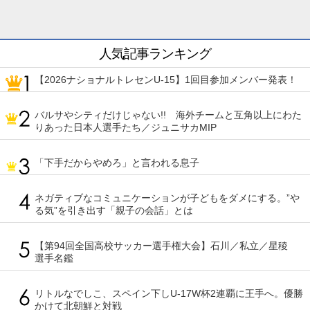
人気記事ランキング
【2026ナショナルトレセンU-15】1回目参加メンバー発表！
バルサやシティだけじゃない!! 海外チームと互角以上にわた
りあった日本人選手たち／ジュニサカMIP
「下手だからやめろ」と言われる息子
ネガティブなコミュニケーションが子どもをダメにする。”や
る気”を引き出す「親子の会話」とは
【第94回全国高校サッカー選手権大会】石川／私立／星稜
選手名鑑
リトルなでしこ、スペイン下しU-17W杯2連覇に王手へ。優勝
かけて北朝鮮と対戦