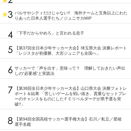
バルサやシティだけじゃない!! 海外チームと互角以上にわた
りあった日本人選手たち／ジュニサカMIP
「下手だからやめろ」と言われる息子
【第37回全日本少年サッカー大会】埼玉県大会 決勝レポート
「レジスタが初優勝、大宮ジュニアも全国へ」
サッカーで「声を出す」意味って？ 理解しておきたい声出
しの“必要感”と実践法
【第38回全日本少年サッカー大会】山口県大会 決勝フォトレ
ポート＆結果 「苦しいゲームを戦い抜き、貴重なセットプレ
ーのチャンスをものにしたＦＣリベルダーデが県予選を突
破!!」
【第94回全国高校サッカー選手権大会】石川／私立／星稜
選手名鑑