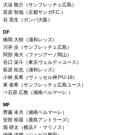
大迫 敬介（サンフレッチェ広島）
若原 智哉（京都サンガF.C.）
谷 晃生（ガンバ大阪）
DF
橋岡 大樹（浦和レッズ）
川井 歩（サンフレッチェ広島）
阿部 海大（ファジアーノ岡山）
谷口 栄斗（東京ヴェルディユース）
荻原 拓也（浦和レッズ）
小林 友希（ヴィッセル神戸U-18）
東 俊希（サンフレッチェ広島ユース）
⇒石原 広教（湘南ベルマーレ ）
MF
齊藤 未月（湘南ベルマーレ）
安部 裕葵（鹿島アントラーズ）
堀 研太（横浜Ｆ・マリノス）
伊藤 洋輝（ジュビロ磐田）