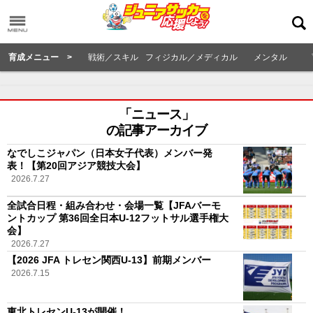
育成メニュー >
戦術／スキル
フィジカル／メディカル
メンタル
「ニュース」
の記事アーカイブ
なでしこジャパン（日本女子代表）メンバー発
表！【第20回アジア競技大会】
2026.7.27
全試合日程・組み合わせ・会場一覧【JFAバーモ
ントカップ 第36回全日本U-12フットサル選手権大
会】
2026.7.27
【2026 JFA トレセン関西U-13】前期メンバー
2026.7.15
東北トレセンU-13が開催！