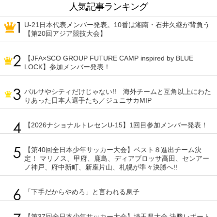
人気記事ランキング
U-21日本代表メンバー発表。10番は湘南・石井久継が背負う
【第20回アジア競技大会】
【JFA×SCO GROUP FUTURE CAMP inspired by BLUE
LOCK】参加メンバー発表！
バルサやシティだけじゃない!! 海外チームと互角以上にわた
りあった日本人選手たち／ジュニサカMIP
【2026ナショナルトレセンU-15】1回目参加メンバー発表！
【第40回全日本少年サッカー大会】ベスト８進出チーム決
定！ マリノス、甲府、鹿島、ディアブロッサ高田、センアー
ノ神戸、府中新町、新座片山、札幌が準々決勝へ!!
「下手だからやめろ」と言われる息子
【第37回全日本少年サッカー大会】埼玉県大会 決勝レポート