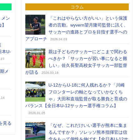
コラム
）メン
「これはやらない方がいい」という保護
会】
者の言動。wyvern望月隆司監督に訊く、
サッカーの進路とプロを目指す選手への
アプローチ
2026.04.03
覧
日本U-
親は子どものサッカーにどこまで関わる
べきか？「サッカーが習い事になると難
.27
しい」佐久長聖高校女子サッカー部監督
前期メ
が語る
2026.03.18
U-12からU-18に何人残れるか？「川崎
フロンターレの軸となっていかなくち
.14
ゃ」大田和直哉監督が取る勝負と育成の
バランス【全日本U-12サッカー選手権コラム】
2026.01.05
を見る
「なぜ、これだけいい選手が熊本に集ま
るんですか？」ソレッソ熊本指揮官は信
念をもって個性を伸ばす【全日本U-12サ