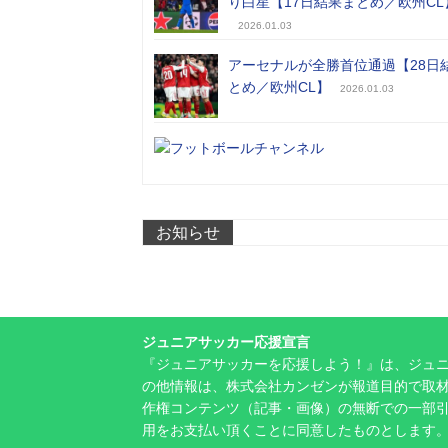
り白星【17日結果まとめ／欧州CL
2026.01.03
アーセナルが全勝首位通過【28日
とめ／欧州CL】
2026.01.03
お知らせ
ジュニアサッカー応援宣言
『ジュニアサッカーを応援しよう！』は、ジュ
の他情報は、株式会社カンゼンが報道目的で取材
作権コンテンツ（記事・画像）の無断での一部
用をお支払い頂くことに同意したものとします