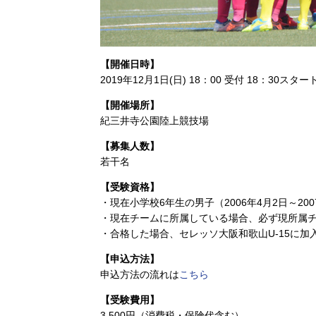
【開催日時】
2019年12月1日(日) 18：00 受付 18：30スタート
【開催場所】
紀三井寺公園陸上競技場
【募集人数】
若干名
【受験資格】
・現在小学校6年生の男子（2006年4月2日～200
・現在チームに所属している場合、必ず現所属
・合格した場合、セレッソ大阪和歌山U-15に
【申込方法】
申込方法の流れは
こちら
【受験費用】
3,500円（消費税・保険代含む）