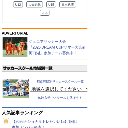
U12
大会結果
U15
日本代表
JFA
ADVERTORIAL
ジュニアサッカー大会
『2026’DREAM CUPサマー大会in
河口湖』参加チーム募集中!!
都道府県別サッカースクール一覧
体験入学でスクールを選ぼう！
人気記事ランキング
【2026ナショナルトレセンU-15】1回目
参加メンバー発表！