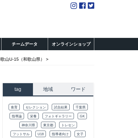
チームデータ
オンラインショップ
歌山U-15（和歌山県）
tag
地域
ワード
食育
セレクション
試合結果
千葉県
指導論
栄養
フォトギャラリー
GK
神奈川県
東京都
トレセン
フットサル
U18
指導者向け
女子