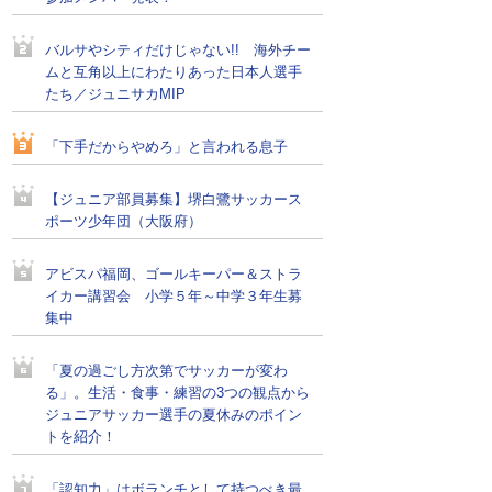
バルサやシティだけじゃない!! 海外チー
ムと互角以上にわたりあった日本人選手
たち／ジュニサカMIP
「下手だからやめろ」と言われる息子
【ジュニア部員募集】堺白鷺サッカース
ポーツ少年団（大阪府）
アビスパ福岡、ゴールキーパー＆ストラ
イカー講習会 小学５年～中学３年生募
集中
「夏の過ごし方次第でサッカーが変わ
る」。生活・食事・練習の3つの観点から
ジュニアサッカー選手の夏休みのポイン
トを紹介！
「認知力」はボランチとして持つべき最