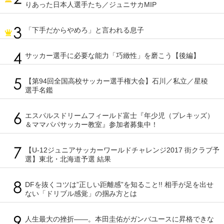
りあった日本人選手たち／ジュニサカMIP
「下手だからやめろ」と言われる息子
サッカー選手に必要な能力「巧緻性」を磨こう【後編】
【第94回全国高校サッカー選手権大会】石川／私立／星稜
選手名鑑
エスパルスドリームフィールド富士『年少児（プレキッズ）
＆ママパパサッカー教室』参加者募集中！
【U-12ジュニアサッカーワールドチャレンジ2017 街クラブ予
選】東北・北海道予選 結果
DFを抜くコツは”正しい距離感”を知ること!! 相手が足を出せ
ない「ドリブル感覚」の掴み方とは
人生最大の挫折――。本田圭佑がガンバユースに昇格できな