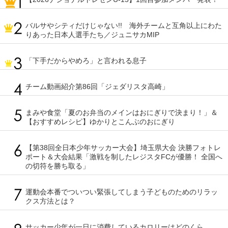
バルサやシティだけじゃない!! 海外チームと互角以上にわた
りあった日本人選手たち／ジュニサカMIP
「下手だからやめろ」と言われる息子
チーム動画紹介第86回「ジェダリスタ高崎」
まみや食堂「夏のお弁当のメインはおにぎりで決まり！」＆
【おすすめレシピ】ゆかりとこんぶのおにぎり
【第38回全日本少年サッカー大会】埼玉県大会 決勝フォトレ
ポート＆大会結果「激戦を制したレジスタFCが優勝！ 全国へ
の切符を勝ち取る」
運動会本番でついつい緊張してしまう子どものためのリラッ
クス方法とは？
サッカー少年が一日に消費しているカロリーはどのくら