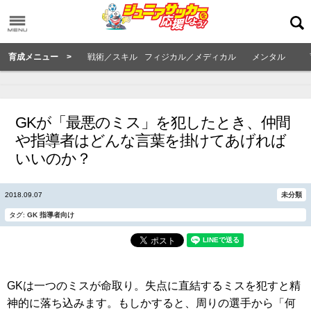
育成メニュー >
戦術／スキル
フィジカル／メディカル
メンタル
GKが「最悪のミス」を犯したとき、仲間
や指導者はどんな言葉を掛けてあげれば
いいのか？
2018.09.07
未分類
タグ:
GK
指導者向け
GKは一つのミスが命取り。失点に直結するミスを犯すと精
神的に落ち込みます。もしかすると、周りの選手から「何