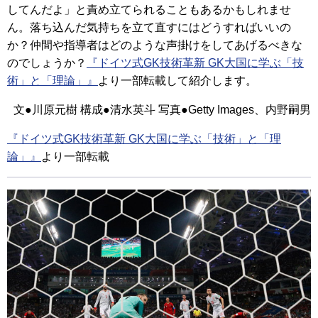
してんだよ」と責め立てられることもあるかもしれませ
ん。落ち込んだ気持ちを立て直すにはどうすればいいの
か？仲間や指導者はどのような声掛けをしてあげるべきな
のでしょうか？
『ドイツ式GK技術革新 GK大国に学ぶ「技
術」と「理論」』
より一部転載して紹介します。
文●川原元樹 構成●清水英斗 写真●Getty Images、内野嗣男
『ドイツ式GK技術革新 GK大国に学ぶ「技術」と「理
論」』
より一部転載