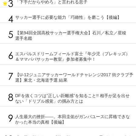
「下手だからやめろ」と言われる息子
サッカー選手に必要な能力「巧緻性」を磨こう【後編】
【第94回全国高校サッカー選手権大会】石川／私立／星稜
選手名鑑
エスパルスドリームフィールド富士『年少児（プレキッズ）
＆ママパパサッカー教室』参加者募集中！
【U-12ジュニアサッカーワールドチャレンジ2017 街クラブ予
選】東北・北海道予選 結果
DFを抜くコツは”正しい距離感”を知ること!! 相手が足を出せ
ない「ドリブル感覚」の掴み方とは
人生最大の挫折――。本田圭佑がガンバユースに昇格できな
かった本当の真相【後編】