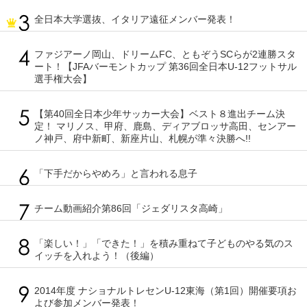
全日本大学選抜、イタリア遠征メンバー発表！
ファジアーノ岡山、ドリームFC、ともぞうSCらが2連勝スタ
ート！【JFAバーモントカップ 第36回全日本U-12フットサル
選手権大会】
【第40回全日本少年サッカー大会】ベスト８進出チーム決
定！ マリノス、甲府、鹿島、ディアブロッサ高田、センアー
ノ神戸、府中新町、新座片山、札幌が準々決勝へ!!
「下手だからやめろ」と言われる息子
チーム動画紹介第86回「ジェダリスタ高崎」
「楽しい！」「できた！」を積み重ねて子どものやる気のス
イッチを入れよう！（後編）
2014年度 ナショナルトレセンU-12東海（第1回）開催要項お
よび参加メンバー発表！