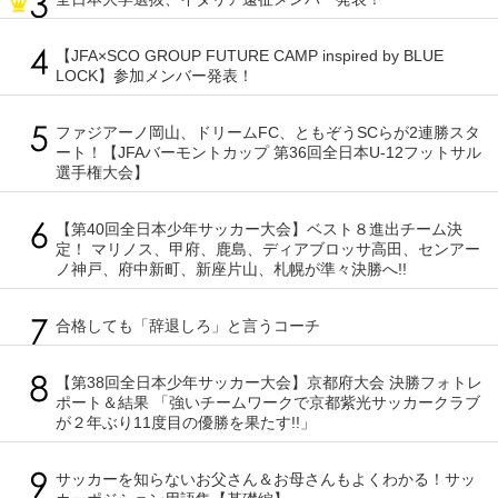
【JFA×SCO GROUP FUTURE CAMP inspired by BLUE
LOCK】参加メンバー発表！
ファジアーノ岡山、ドリームFC、ともぞうSCらが2連勝スタ
ート！【JFAバーモントカップ 第36回全日本U-12フットサル
選手権大会】
【第40回全日本少年サッカー大会】ベスト８進出チーム決
定！ マリノス、甲府、鹿島、ディアブロッサ高田、センアー
ノ神戸、府中新町、新座片山、札幌が準々決勝へ!!
合格しても「辞退しろ」と言うコーチ
【第38回全日本少年サッカー大会】京都府大会 決勝フォトレ
ポート＆結果 「強いチームワークで京都紫光サッカークラブ
が２年ぶり11度目の優勝を果たす!!」
サッカーを知らないお父さん＆お母さんもよくわかる！サッ