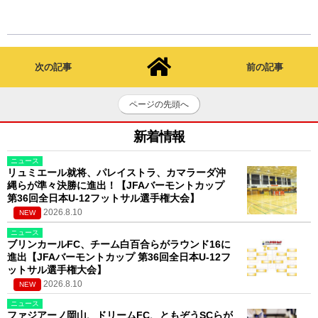
次の記事
前の記事
ページの先頭へ
新着情報
ニュース
リュミエール就将、パレイストラ、カマラーダ沖
縄らが準々決勝に進出！【JFAバーモントカップ
第36回全日本U-12フットサル選手権大会】
2026.8.10
NEW
ニュース
ブリンカールFC、チーム白百合らがラウンド16に
進出【JFAバーモントカップ 第36回全日本U-12フ
ットサル選手権大会】
2026.8.10
NEW
ニュース
ファジアーノ岡山、ドリームFC、ともぞうSCらが