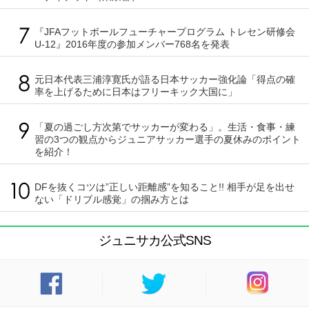
『JFAフットボールフューチャープログラム トレセン研修会
U-12』2016年度の参加メンバー768名を発表
元日本代表三浦淳寛氏が語る日本サッカー強化論「得点の確
率を上げるために日本はフリーキック大国に」
「夏の過ごし方次第でサッカーが変わる」。生活・食事・練
習の3つの観点からジュニアサッカー選手の夏休みのポイント
を紹介！
DFを抜くコツは”正しい距離感”を知ること!! 相手が足を出せ
ない「ドリブル感覚」の掴み方とは
ジュニサカ公式SNS