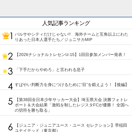
人気記事ランキング
バルサやシティだけじゃない!! 海外チームと互角以上にわた
りあった日本人選手たち／ジュニサカMIP
【2026ナショナルトレセンU-15】1回目参加メンバー発表！
「下手だからやめろ」と言われる息子
すばやい判断力を身につけるために“目”を鍛えよう！【後編】
【第38回全日本少年サッカー大会】埼玉県大会 決勝フォトレ
ポート＆大会結果「激戦を制したレジスタFCが優勝！ 全国へ
の切符を勝ち取る」
【ジュニア・ジュニアユース・ユース セレクション】早稲田
ユナイテッド（東京都）