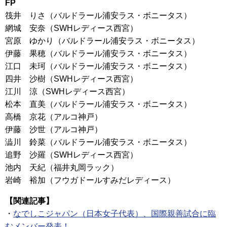
FP
筏井 りさ（バルドラール浦安ラス・ボニータス）
網城 安奈（SWHレディース西宮）
宮原 ゆかり（バルドラール浦安ラス・ボニータス）
伊藤 果穂（バルドラール浦安ラス・ボニータス）
江口 未珂（バルドラール浦安ラス・ボニータス）
四井 沙樹（SWHレディース西宮）
江川 涼（SWHレディース西宮）
松本 直美（バルドラール浦安ラス・ボニータス）
高橋 京花（アルコ神戸）
伊藤 沙世（アルコ神戸）
澁川 鈴菜（バルドラール浦安ラス・ボニータス）
追野 沙羅（SWHレディース西宮）
池内 天紀（福井丸岡ラック）
岩崎 裕加（フウガドールすみだレディース）
【関連記事】
・
なでしこジャパン（日本女子代表）、国際親善試合に臨
むメンバー発表！