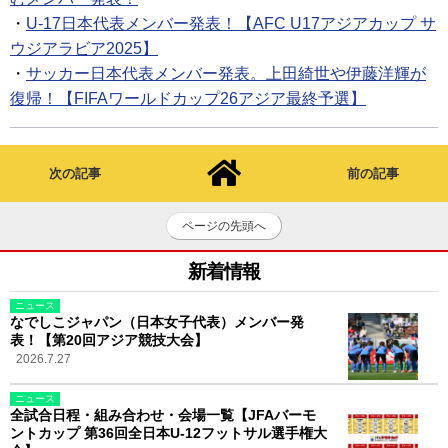
・
U-17日本代表メンバー発表！【AFC U17アジアカップ サ
ウジアラビア2025】
・
サッカー日本代表メンバー発表。上田綺世や伊藤洋輝が
復帰！【FIFAワールドカップ26アジア最終予選】
次の記事
前の記事
ページの先頭へ
新着情報
ニュース
なでしこジャパン（日本女子代表）メンバー発
表！【第20回アジア競技大会】
2026.7.27
ニュース
全試合日程・組み合わせ・会場一覧【JFAバーモ
ントカップ 第36回全日本U-12フットサル選手権大