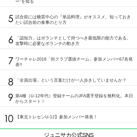
ー”を知る
試合前には糖質中心の『単品料理』がオススメ。知っておき
たい試合前の食事のとり方
「認知力」はボランチとして持つべき最低限の能力である。
攻撃時に必要なボランチの動き方
ワーチャレ2018「街クラブ選抜チーム」参加メンバー67名発
表!!
「全員出場」という言葉だけが一人歩きしていませんか？
第4種（U-12年代）登録チームのJFA選手登録を無料化。本日
からスタート！
【東北トレセンU-12】参加メンバー発表！
ジュニサカ公式SNS