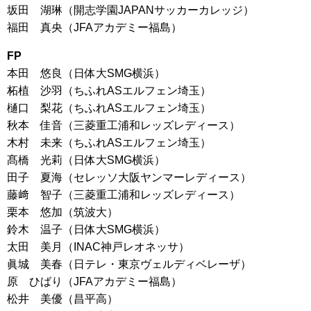
坂田 湖琳（開志学園JAPANサッカーカレッジ）
福田 真央（JFAアカデミー福島）
FP
本田 悠良（日体大SMG横浜）
柘植 沙羽（ちふれASエルフェン埼玉）
樋口 梨花（ちふれASエルフェン埼玉）
秋本 佳音（三菱重工浦和レッズレディース）
木村 未来（ちふれASエルフェン埼玉）
髙橋 光莉（日体大SMG横浜）
田子 夏海（セレッソ大阪ヤンマーレディース）
藤﨑 智子（三菱重工浦和レッズレディース）
栗本 悠加（筑波大）
鈴木 温子（日体大SMG横浜）
太田 美月（INAC神戸レオネッサ）
眞城 美春（日テレ・東京ヴェルディベレーザ）
原 ひばり（JFAアカデミー福島）
松井 美優（昌平高）