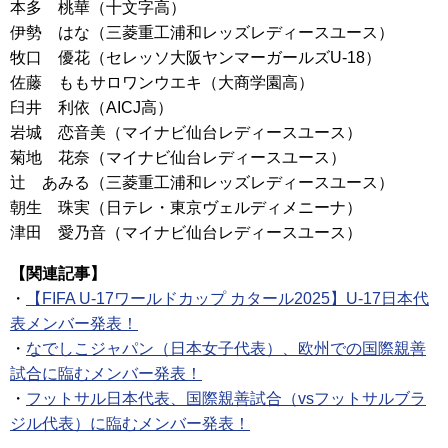
本多 桃華（十文字高）
伊勢 はな（三菱重工浦和レッズレディースユース）
牧口 優花（セレッソ大阪ヤンマーガールズU-18）
佐藤 ももサロワンウエキ（大商学園高）
臼井 利依（AICJ高）
岩城 恋音美（マイナビ仙台レディースユース）
菊地 花奈（マイナビ仙台レディースユース）
辻 あみる（三菱重工浦和レッズレディースユース）
朝生 珠実（日テレ・東京ヴェルディメニーナ）
津田 愛乃音（マイナビ仙台レディースユース）
【関連記事】
・
【FIFA U-17ワールドカップ カタール2025】U-17日本代
表メンバー発表！
・
なでしこジャパン（日本女子代表）、欧州での国際親善
試合に臨むメンバー発表！
・
フットサル日本代表、国際親善試合（vsフットサルブラ
ジル代表）に臨むメンバー発表！