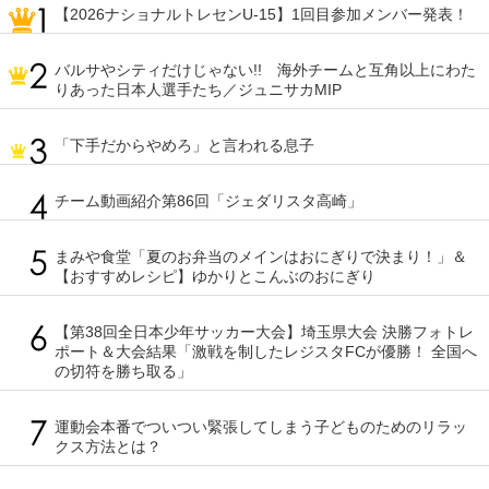
【2026ナショナルトレセンU-15】1回目参加メンバー発表！
バルサやシティだけじゃない!! 海外チームと互角以上にわた
りあった日本人選手たち／ジュニサカMIP
「下手だからやめろ」と言われる息子
チーム動画紹介第86回「ジェダリスタ高崎」
まみや食堂「夏のお弁当のメインはおにぎりで決まり！」＆
【おすすめレシピ】ゆかりとこんぶのおにぎり
【第38回全日本少年サッカー大会】埼玉県大会 決勝フォトレ
ポート＆大会結果「激戦を制したレジスタFCが優勝！ 全国へ
の切符を勝ち取る」
運動会本番でついつい緊張してしまう子どものためのリラッ
クス方法とは？