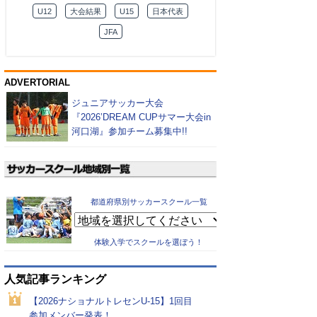
U12
大会結果
U15
日本代表
JFA
ADVERTORIAL
ジュニアサッカー大会
『2026’DREAM CUPサマー大会in
河口湖』参加チーム募集中!!
都道府県別サッカースクール一覧
体験入学でスクールを選ぼう！
人気記事ランキング
【2026ナショナルトレセンU-15】1回目
参加メンバー発表！