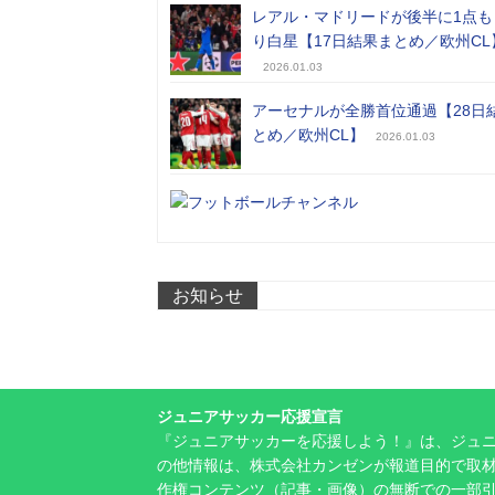
レアル・マドリードが後半に1点も
り白星【17日結果まとめ／欧州CL
2026.01.03
アーセナルが全勝首位通過【28日
とめ／欧州CL】
2026.01.03
お知らせ
ジュニアサッカー応援宣言
『ジュニアサッカーを応援しよう！』は、ジュ
の他情報は、株式会社カンゼンが報道目的で取材
作権コンテンツ（記事・画像）の無断での一部