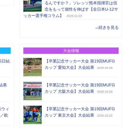
るんですか？」ソレッソ熊本指揮官は信
念をもって個性を伸ばす【全日本U-12サ
ッカー選手権コラム】
2026.01.03
→続きを見る
大会情報
5日結
【卒業記念サッカー大会 第19回MUFG
カップ 愛知大会】大会結果
2026.03.09
結果
【卒業記念サッカー大会 第19回MUFG
カップ 大阪大会】大会結果
2026.03.09
表ウィ
【卒業記念サッカー大会 第19回MUFG
め／欧
カップ 東京大会】大会結果
2026.03.02