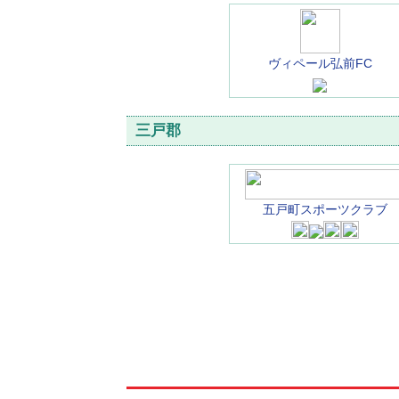
ヴィペール弘前FC
三戸郡
五戸町スポーツクラブ