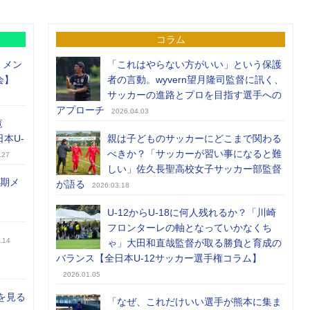
コラム
）メン
「これはやらない方がいい」という保護
会】
者の言動。wyvern望月隆司監督に訊く、
サッカーの進路とプロを目指す選手への
アプローチ
2026.04.03
覧
日本U-
親は子どものサッカーにどこまで関わる
べきか？「サッカーが習い事になると難
.27
しい」佐久長聖高校女子サッカー部監督
前期メ
が語る
2026.03.18
U-12からU-18に何人残れるか？「川崎
フロンターレの軸となっていかなくち
.14
ゃ」大田和直哉監督が取る勝負と育成の
バランス【全日本U-12サッカー選手権コラム】
2026.01.05
を見る
「なぜ、これだけいい選手が熊本に集ま