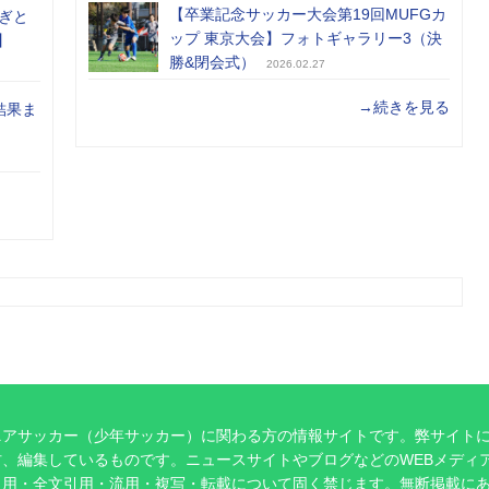
【卒業記念サッカー大会第19回MUFGカ
ぎと
ップ 東京大会】フォトギャラリー3（決
】
勝&閉会式）
2026.02.27
→続きを見る
結果ま
ニアサッカー（少年サッカー）に関わる方の情報サイトです。弊サイト
、編集しているものです。ニュースサイトやブログなどのWEBメディ
引用・全文引用・流用・複写・転載について固く禁じます。無断掲載に