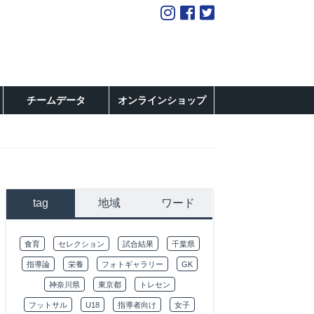
チームデータ
オンラインショップ
tag
地域
ワード
食育
セレクション
試合結果
千葉県
指導論
栄養
フォトギャラリー
GK
神奈川県
東京都
トレセン
フットサル
U18
指導者向け
女子