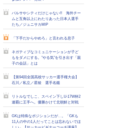
バルサやシティだけじゃない!! 海外チー
ムと互角以上にわたりあった日本人選手
たち／ジュニサカMIP
「下手だからやめろ」と言われる息子
ネガティブなコミュニケーションが子ど
もをダメにする。”やる気”を引き出す「親
子の会話」とは
【第94回全国高校サッカー選手権大会】
石川／私立／星稜 選手名鑑
リトルなでしこ、スペイン下しU-17W杯2
連覇に王手へ。優勝かけて北朝鮮と対戦
GKは特殊なポジションだが…。「GKも
11人の中の1人だってことは忘れないでほ
しい」【サッカービギナーコーチ講座】