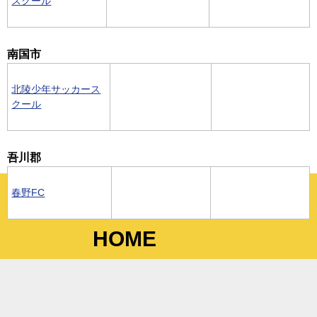
スクール
南国市
北陵少年サッカース
クール
吾川郡
春野FC
HOME