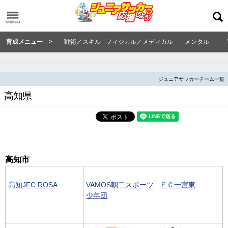
育成メニュー >
戦術／スキル
フィジカル／メディカル
メンタル
ジュニアサッカーチーム一覧
高知県
高知市
高知JFC.ROSA
VAMOS朝二スポーツ
ＦＣ一宮東
少年団