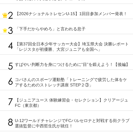
【2026ナショナルトレセンU-15】1回目参加メンバー発表！
「下手だからやめろ」と言われる息子
【第37回全日本少年サッカー大会】埼玉県大会 決勝レポート
「レジスタが初優勝、大宮ジュニアも全国へ」
すばやい判断力を身につけるために“目”を鍛えよう！【後編】
コバさんのスポーツ運動塾「トレーニングで疲労した体をケ
アするためのストレッチ講座 STEP２③」
【ジュニアユース 体験練習会・セレクション】クリアージュ
FC（東京都）
U-12ワールドチャレンジでFCバルセロナと対戦する街クラブ
選抜監督に中西哲生氏が就任！