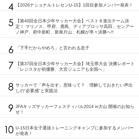
【2026ナショナルトレセンU-15】1回目参加メンバー発表！
【第40回全日本少年サッカー大会】ベスト８進出チーム決
定！ マリノス、甲府、鹿島、ディアブロッサ高田、センアー
ノ神戸、府中新町、新座片山、札幌が準々決勝へ!!
「下手だからやめろ」と言われる息子
【第37回全日本少年サッカー大会】埼玉県大会 決勝レポート
「レジスタが初優勝、大宮ジュニアも全国へ」
サッカーで「声を出す」意味って？ 理解しておきたい声出
しの“必要感”と実践法
JFAキッズサッカーフェスティバル2014 in大山 開催のお知ら
せ！
U-15日本女子選抜トレーニングキャンプに参加するメンバー
が発表！