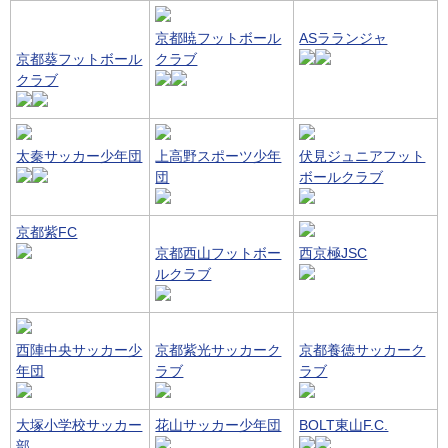
京都暁フットボール
ASラランジャ
京都葵フットボール
クラブ
クラブ
太秦サッカー少年団
上高野スポーツ少年
伏見ジュニアフット
団
ボールクラブ
京都紫FC
京都西山フットボー
西京極JSC
ルクラブ
西陣中央サッカー少
京都紫光サッカーク
京都養徳サッカーク
年団
ラブ
ラブ
大塚小学校サッカー
花山サッカー少年団
BOLT東山F.C.
部