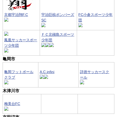
京都宇治翔F.C
宇治巨椋ボンバーズ
FC小倉スポーツ少年
SC
団
ＦＣ北槇島スポーツ
鳳凰サッカースポー
少年団
ツ少年団
亀岡市
亀岡フットボール
A.C.infini
詳徳サッカースク
クラブ
ール
木津川市
梅美台FC