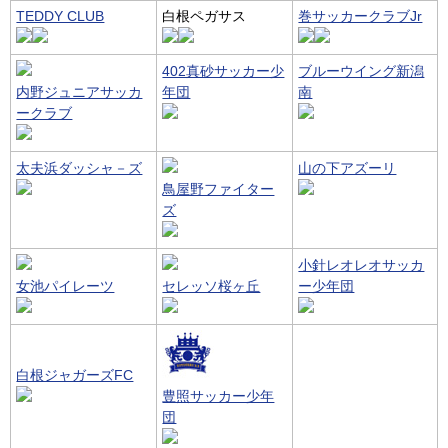
TEDDY CLUB
白根ペガサス
巻サッカークラブJr
402真砂サッカー少
ブルーウイング新潟
内野ジュニアサッカ
年団
南
ークラブ
太夫浜ダッシャ－ズ
山の下アズーリ
鳥屋野ファイター
ズ
小針レオレオサッカ
女池パイレーツ
セレッソ桜ヶ丘
ー少年団
白根ジャガーズFC
豊照サッカー少年
団