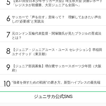
【第37回全日本少年サッカー大会】埼玉県大会 決勝レポート
「レジスタが初優勝、大宮ジュニアも全国へ」
サッカーで「声を出す」意味って？ 理解しておきたい声出
しの“必要感”と実践法
元ロンドン五輪代表監督・関塚隆氏が見たブラジルの育成法
とは？
【ジュニア・ジュニアユース・ユース セレクション】早稲田
ユナイテッド（東京都）
【ジュニア部員募集】堺白鷺サッカースポーツ少年団（大阪
府）
“強者を倒すための戦術”の磨き方。新型ハイプレスの最先端
ジュニサカ公式SNS