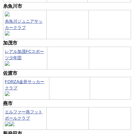
糸魚川市
糸魚川ジュニアサッ
カークラブ
加茂市
レアル加茂FCスポー
ツ少年団
佐渡市
FORZA金井サッカー
クラブ
燕市
エルファー燕フット
ボールクラブ
新発田市