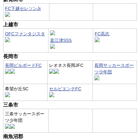
FC下越セレソンJr
上越市
OFCファンタジスタ
FC高志
直江津SSS
長岡市
長岡ビルボードFC
レオネス長岡JFC
長岡サッカースポー
ツ少年団
希望が丘SC
セルピエンテFC
三条市
三条サッカースポー
ツ少年団
南魚沼郡