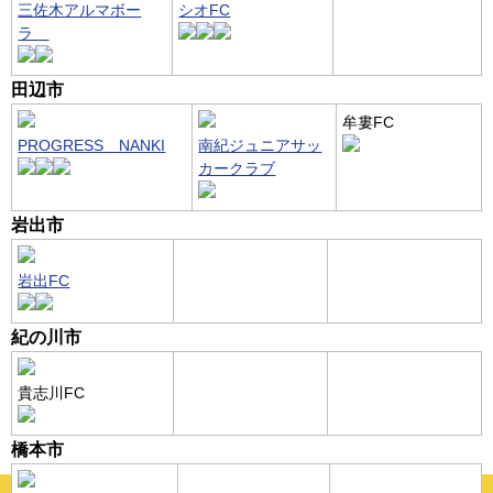
三佐木アルマボー
シオFC
ラ
田辺市
牟婁FC
PROGRESS NANKI
南紀ジュニアサッ
カークラブ
岩出市
岩出FC
紀の川市
貴志川FC
橋本市