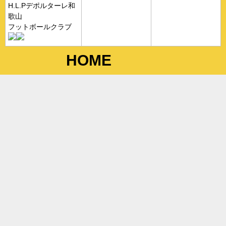
H.L.Pデポルターレ和
歌山
フットボールクラブ
HOME