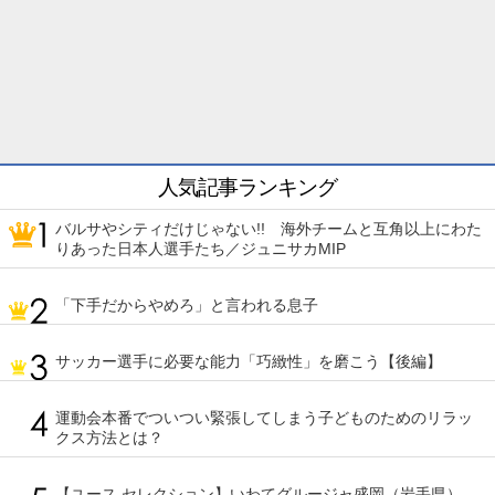
人気記事ランキング
バルサやシティだけじゃない!! 海外チームと互角以上にわた
りあった日本人選手たち／ジュニサカMIP
「下手だからやめろ」と言われる息子
サッカー選手に必要な能力「巧緻性」を磨こう【後編】
運動会本番でついつい緊張してしまう子どものためのリラッ
クス方法とは？
【ユース セレクション】いわてグルージャ盛岡（岩手県）