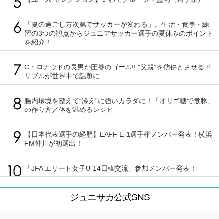
「夏の過ごし方次第でサッカーが変わる」。生活・食事・練
習の3つの観点からジュニアサッカー選手の夏休みのポイント
を紹介！
C・ロナウドの長男が圧巻のゴール!! ”父親”を彷彿とさせるド
リブルが世界中で話題に
腸内環境を整えて“冷え”に強いカラダに！「オリゴ糖で煮豚」
の作り方／体を温めるレシピ
【日本代表選手の経歴】EAFF E-1選手権メンバー発表！横浜
FM仲川が初選出！
「JFA エリート女子U-14日韓交流」参加メンバー発表！
ジュニサカ公式SNS