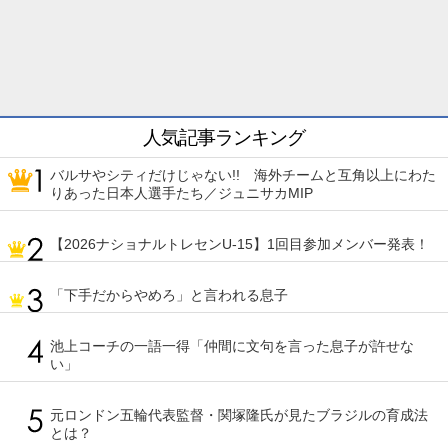
人気記事ランキング
バルサやシティだけじゃない!! 海外チームと互角以上にわた
りあった日本人選手たち／ジュニサカMIP
【2026ナショナルトレセンU-15】1回目参加メンバー発表！
「下手だからやめろ」と言われる息子
池上コーチの一語一得「仲間に文句を言った息子が許せな
い」
元ロンドン五輪代表監督・関塚隆氏が見たブラジルの育成法
とは？