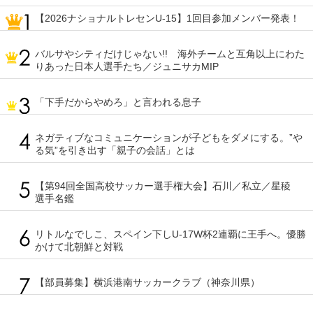
【2026ナショナルトレセンU-15】1回目参加メンバー発表！
バルサやシティだけじゃない!! 海外チームと互角以上にわた
りあった日本人選手たち／ジュニサカMIP
「下手だからやめろ」と言われる息子
ネガティブなコミュニケーションが子どもをダメにする。”や
る気”を引き出す「親子の会話」とは
【第94回全国高校サッカー選手権大会】石川／私立／星稜
選手名鑑
リトルなでしこ、スペイン下しU-17W杯2連覇に王手へ。優勝
かけて北朝鮮と対戦
【部員募集】横浜港南サッカークラブ（神奈川県）