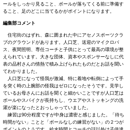
ールをしっかり見ること、ボールが落ちてくる前に準備す
ること、足のどこに当てるかがポイントになります。
編集部コメント
住宅街のはずれ、森に囲まれた中にアセノスポーツクラ
ブのグラウンドがあります。人口芝、送迎のマイクロバ
ス、夜間照明、専任コーチと子供にとって最高の環境が整
えられています。大きな団体、資本やスポンサーなしに代
表の品村さんの情熱で積み上げられたものだとお話を聞い
てわかりました。
人口芝になって怪我が激減、特に着地や転倒によって手
を突く時の上腕部の怪我はゼロになったそうです。見学し
ているお母さんにお話を聞くと細かいことですが人口芝は
ボールやスパイクが長持ちし、ウエアやストッキングの洗
濯が楽になったとおっしゃっていました。
練習は90分程度ですが中身は濃密と感じました。「待ち
時間がない」ことと「ボールなしの練習がない」の２つが
ポイントのようです。給水時間とコーチの話以外は子供達