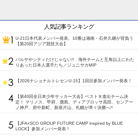
人気記事ランキング
U-21日本代表メンバー発表。10番は湘南・石井久継が背負う
【第20回アジア競技大会】
バルサやシティだけじゃない!! 海外チームと互角以上にわた
りあった日本人選手たち／ジュニサカMIP
【2026ナショナルトレセンU-15】1回目参加メンバー発表！
【第40回全日本少年サッカー大会】ベスト８進出チーム決
定！ マリノス、甲府、鹿島、ディアブロッサ高田、センアー
ノ神戸、府中新町、新座片山、札幌が準々決勝へ!!
【JFA×SCO GROUP FUTURE CAMP inspired by BLUE
LOCK】参加メンバー発表！