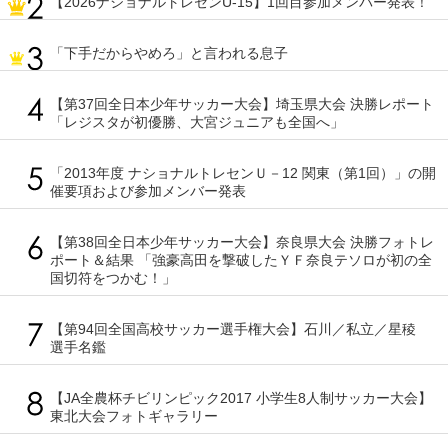
【2026ナショナルトレセンU-15】1回目参加メンバー発表！
「下手だからやめろ」と言われる息子
【第37回全日本少年サッカー大会】埼玉県大会 決勝レポート
「レジスタが初優勝、大宮ジュニアも全国へ」
「2013年度 ナショナルトレセンＵ－12 関東（第1回）」の開
催要項および参加メンバー発表
【第38回全日本少年サッカー大会】奈良県大会 決勝フォトレ
ポート＆結果 「強豪高田を撃破したＹＦ奈良テソロが初の全
国切符をつかむ！」
【第94回全国高校サッカー選手権大会】石川／私立／星稜
選手名鑑
【JA全農杯チビリンピック2017 小学生8人制サッカー大会】
東北大会フォトギャラリー