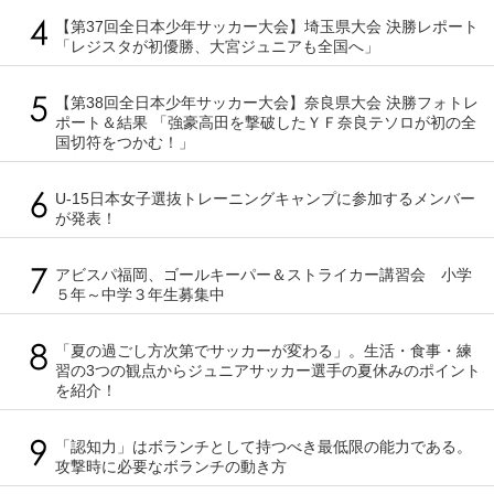
【第37回全日本少年サッカー大会】埼玉県大会 決勝レポート
「レジスタが初優勝、大宮ジュニアも全国へ」
【第38回全日本少年サッカー大会】奈良県大会 決勝フォトレ
ポート＆結果 「強豪高田を撃破したＹＦ奈良テソロが初の全
国切符をつかむ！」
U-15日本女子選抜トレーニングキャンプに参加するメンバー
が発表！
アビスパ福岡、ゴールキーパー＆ストライカー講習会 小学
５年～中学３年生募集中
「夏の過ごし方次第でサッカーが変わる」。生活・食事・練
習の3つの観点からジュニアサッカー選手の夏休みのポイント
を紹介！
「認知力」はボランチとして持つべき最低限の能力である。
攻撃時に必要なボランチの動き方