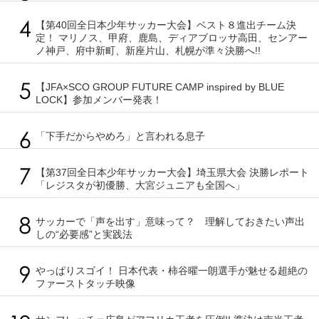
【第40回全日本少年サッカー大会】ベスト８進出チーム決
定！ マリノス、甲府、鹿島、ディアブロッサ高田、センアー
ノ神戸、府中新町、新座片山、札幌が準々決勝へ!!
【JFA×SCO GROUP FUTURE CAMP inspired by BLUE
LOCK】参加メンバー発表！
「下手だからやめろ」と言われる息子
【第37回全日本少年サッカー大会】埼玉県大会 決勝レポート
「レジスタが初優勝、大宮ジュニアも全国へ」
サッカーで「声を出す」意味って？ 理解しておきたい声出
しの“必要感”と実践法
やっぱりスゴイ！ 日本代表・柿谷曜一朗選手が魅せる超絶の
ファーストタッチ映像