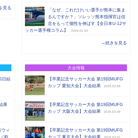
を見る
「なぜ、これだけいい選手が熊本に集ま
るんですか？」ソレッソ熊本指揮官は信
念をもって個性を伸ばす【全日本U-12サ
ッカー選手権コラム】
2026.01.03
→続きを見る
大会情報
5日結
【卒業記念サッカー大会 第19回MUFG
カップ 愛知大会】大会結果
2026.03.09
結果
【卒業記念サッカー大会 第19回MUFG
カップ 大阪大会】大会結果
2026.03.09
表ウィ
【卒業記念サッカー大会 第19回MUFG
め／欧
カップ 東京大会】大会結果
2026.03.02