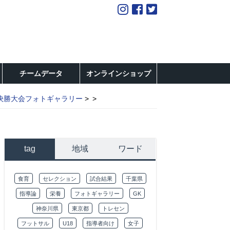
チームデータ
オンラインショップ
決勝大会フォトギャラリー
tag
地域
ワード
食育
セレクション
試合結果
千葉県
指導論
栄養
フォトギャラリー
GK
神奈川県
東京都
トレセン
フットサル
U18
指導者向け
女子