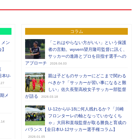
コラム
）メン
「これはやらない方がいい」という保護
会】
者の言動。wyvern望月隆司監督に訊く、
サッカーの進路とプロを目指す選手への
アプローチ
2026.04.03
覧
日本U-
親は子どものサッカーにどこまで関わる
べきか？「サッカーが習い事になると難
.27
しい」佐久長聖高校女子サッカー部監督
前期メ
が語る
2026.03.18
U-12からU-18に何人残れるか？「川崎
フロンターレの軸となっていかなくち
.14
ゃ」大田和直哉監督が取る勝負と育成の
バランス【全日本U-12サッカー選手権コラム】
2026.01.05