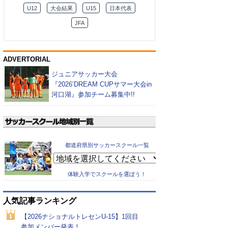
U12
大会結果
U15
日本代表
JFA
ADVERTORIAL
ジュニアサッカー大会
『2026’DREAM CUPサマー大会in
河口湖』参加チーム募集中!!
都道府県別サッカースクール一覧
体験入学でスクールを選ぼう！
人気記事ランキング
【2026ナショナルトレセンU-15】1回目
参加メンバー発表！