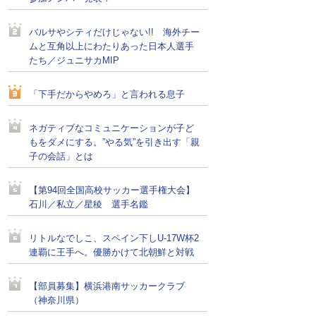
バルサやシティだけじゃない!! 海外チー
ムと互角以上にわたりあった日本人選手
たち／ジュニサカMIP
「下手だからやめろ」と言われる息子
ネガティブなコミュニケーションが子ど
もをダメにする。”やる気”を引き出す「親
子の会話」とは
【第94回全国高校サッカー選手権大会】
石川／私立／星稜 選手名鑑
リトルなでしこ、スペイン下しU-17W杯2
連覇に王手へ。優勝かけて北朝鮮と対戦
【部員募集】横浜港南サッカークラブ
（神奈川県）