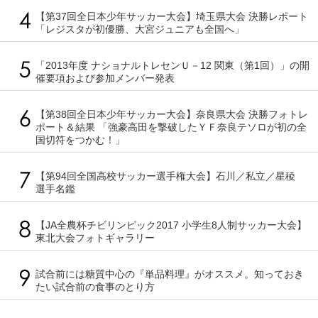
【第37回全日本少年サッカー大会】埼玉県大会 決勝レポート
「レジスタが初優勝、大宮ジュニアも全国へ」
「2013年度 ナショナルトレセンＵ－12 関東（第1回）」の開
催要項および参加メンバー発表
【第38回全日本少年サッカー大会】奈良県大会 決勝フォトレ
ポート＆結果 「強豪高田を撃破したＹＦ奈良テソロが初の全
国切符をつかむ！」
【第94回全国高校サッカー選手権大会】石川／私立／星稜
選手名鑑
【JA全農杯チビリンピック2017 小学生8人制サッカー大会】
東北大会フォトギャラリー
試合前には糖質中心の『単品料理』がオススメ。知っておき
たい試合前の食事のとり方