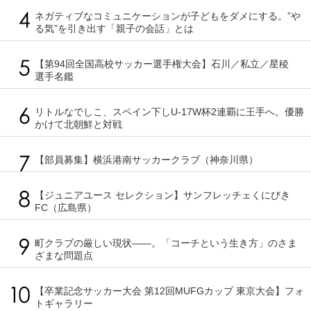
ネガティブなコミュニケーションが子どもをダメにする。”や
る気”を引き出す「親子の会話」とは
【第94回全国高校サッカー選手権大会】石川／私立／星稜
選手名鑑
リトルなでしこ、スペイン下しU-17W杯2連覇に王手へ。優勝
かけて北朝鮮と対戦
【部員募集】横浜港南サッカークラブ（神奈川県）
【ジュニアユース セレクション】サンフレッチェくにびき
FC（広島県）
町クラブの厳しい現状――。「コーチという生き方」のさま
ざまな問題点
【卒業記念サッカー大会 第12回MUFGカップ 東京大会】フォ
トギャラリー