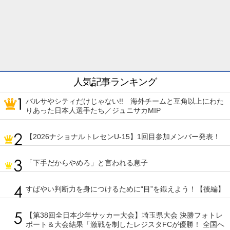
人気記事ランキング
バルサやシティだけじゃない!! 海外チームと互角以上にわた
りあった日本人選手たち／ジュニサカMIP
【2026ナショナルトレセンU-15】1回目参加メンバー発表！
「下手だからやめろ」と言われる息子
すばやい判断力を身につけるために“目”を鍛えよう！【後編】
【第38回全日本少年サッカー大会】埼玉県大会 決勝フォトレ
ポート＆大会結果「激戦を制したレジスタFCが優勝！ 全国へ