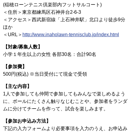
(稲穂ローンテニス倶楽部内フットサルコート)
＜住所＞東京都練馬区石神井台2-6-3
＜アクセス＞西武新宿線「上石神井駅」北口より徒歩9分
ほか
＜URL＞
http://www.inaholawn-tennisclub.jp/index.html
【対象/募集人数】
小学１年生以上の女性 各部30名：合計90名
【参加費】
500円(税込) ※当日受付にて現金で受領
【主な内容】
1人で参加しても仲間で参加してもみんなで楽しめるよう
に、ボールにたくさん触りなじむことや、参加者をランダ
ムに分けてチームを作って、試合を楽しみます。
【参加お申込み方法】
下記の入力フォームより必要事項を入力のうえ、お申込み