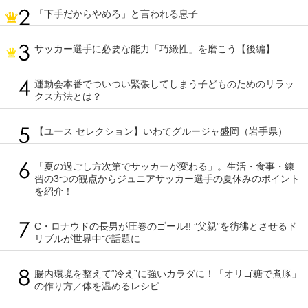
「下手だからやめろ」と言われる息子
サッカー選手に必要な能力「巧緻性」を磨こう【後編】
運動会本番でついつい緊張してしまう子どものためのリラッ
クス方法とは？
【ユース セレクション】いわてグルージャ盛岡（岩手県）
「夏の過ごし方次第でサッカーが変わる」。生活・食事・練
習の3つの観点からジュニアサッカー選手の夏休みのポイント
を紹介！
C・ロナウドの長男が圧巻のゴール!! ”父親”を彷彿とさせるド
リブルが世界中で話題に
腸内環境を整えて“冷え”に強いカラダに！「オリゴ糖で煮豚」
の作り方／体を温めるレシピ