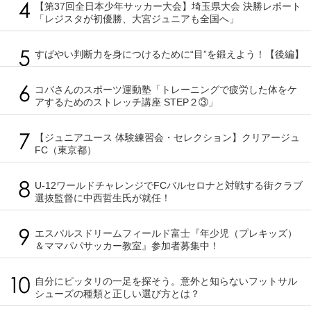
【第37回全日本少年サッカー大会】埼玉県大会 決勝レポート
「レジスタが初優勝、大宮ジュニアも全国へ」
すばやい判断力を身につけるために“目”を鍛えよう！【後編】
コバさんのスポーツ運動塾「トレーニングで疲労した体をケ
アするためのストレッチ講座 STEP２③」
【ジュニアユース 体験練習会・セレクション】クリアージュ
FC（東京都）
U-12ワールドチャレンジでFCバルセロナと対戦する街クラブ
選抜監督に中西哲生氏が就任！
エスパルスドリームフィールド富士『年少児（プレキッズ）
＆ママパパサッカー教室』参加者募集中！
自分にピッタリの一足を探そう。意外と知らないフットサル
シューズの種類と正しい選び方とは？