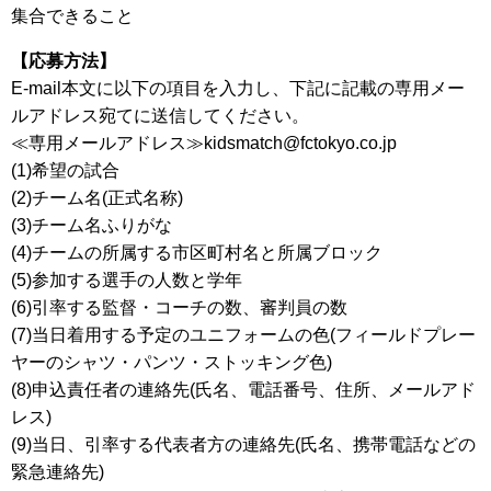
集合できること
【応募方法】
E-mail本文に以下の項目を入力し、下記に記載の専用メー
ルアドレス宛てに送信してください。
≪専用メールアドレス≫kidsmatch@fctokyo.co.jp
(1)希望の試合
(2)チーム名(正式名称)
(3)チーム名ふりがな
(4)チームの所属する市区町村名と所属ブロック
(5)参加する選手の人数と学年
(6)引率する監督・コーチの数、審判員の数
(7)当日着用する予定のユニフォームの色(フィールドプレー
ヤーのシャツ・パンツ・ストッキング色)
(8)申込責任者の連絡先(氏名、電話番号、住所、メールアド
レス)
(9)当日、引率する代表者方の連絡先(氏名、携帯電話などの
緊急連絡先)