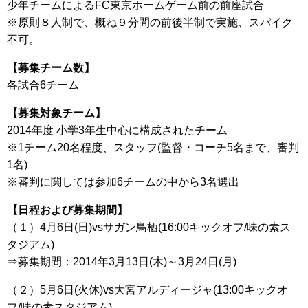
少年チームによるFC東京ホームゲーム前の前座試合
※原則８人制で、概ね９分間の前後半制で実施、スパイク
不可。
【募集チーム数】
各試合6チーム
【募集対象チーム】
2014年度 小学3年生中心に構成されたチーム
※1チーム20名程度、スタッフ(監督・コーチ5名まで、審判
1名)
※審判に関しては参加6チームの中から3名選出
【日程および募集期間】
（１）4月6日(日)vsサガン鳥栖(16:00キックオフ/味の素ス
タジアム)
⇒募集期間：2014年3月13日(木)～3月24日(月)
（２）5月6日(火休)vs大宮アルディージャ(13:00キックオ
フ/味の素スタジアム)