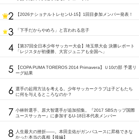
【2026ナショナルトレセンU-15】1回目参加メンバー発表！
「下手だからやめろ」と言われる息子
【第37回全日本少年サッカー大会】埼玉県大会 決勝レポート
「レジスタが初優勝、大宮ジュニアも全国へ」
【COPA PUMA TOREROS 2014 Primavera】Ｕ10の部 予選リ
ーグ結果
選手の起用方法を考える。少年サッカークラブは子どもたち
に何を与えるところなのか？
小林幹選手、原大智選手が追加招集。『2017 SBSカップ国際
ユースサッカー』に参加するU-18日本代表メンバー
人生最大の挫折――。本田圭佑がガンバユースに昇格できな
かった本当の真相【後編】