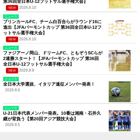
第36回全日本U-12フットサル選手権大会】
2026.8.10
NEW
ニュース
ブリンカールFC、チーム白百合らがラウンド16に
進出【JFAバーモントカップ 第36回全日本U-12フ
ットサル選手権大会】
2026.8.10
NEW
ニュース
ファジアーノ岡山、ドリームFC、ともぞうSCらが
2連勝スタート！【JFAバーモントカップ 第36回
全日本U-12フットサル選手権大会】
2026.8.9
NEW
ニュース
全日本大学選抜、イタリア遠征メンバー発表！
2026.8.6
ニュース
U-21日本代表メンバー発表。10番は湘南・石井久
継が背負う【第20回アジア競技大会】
2026.8.5