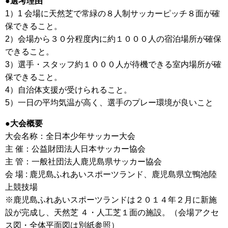
●選考理由
1）1 会場に天然芝で常緑の８人制サッカーピッチ８面が確
保できること。
2）会場から３０分程度内に約１０００人の宿泊場所が確保
できること。
3）選手・スタッフ約１０００人が待機できる室内場所が確
保できること。
4）自治体支援が受けられること。
5）一日の平均気温が高く、選手のプレー環境が良いこと
●大会概要
大会名称：全日本少年サッカー大会
主 催：公益財団法人日本サッカー協会
主 管：一般社団法人鹿児島県サッカー協会
会 場 : 鹿児島ふれあいスポーツランド、鹿児島県立鴨池陸
上競技場
※鹿児島ふれあいスポーツランドは２０１４年２月に新施
設が完成し、天然芝 ４・人工芝１面の施設。（会場アクセ
ス図・全体平面図は別紙参照）