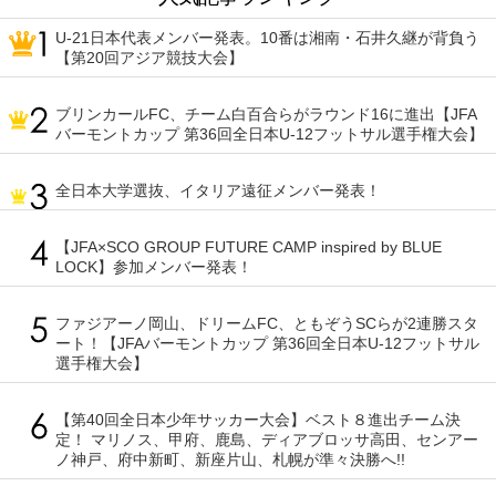
U-21日本代表メンバー発表。10番は湘南・石井久継が背負う
【第20回アジア競技大会】
ブリンカールFC、チーム白百合らがラウンド16に進出【JFA
バーモントカップ 第36回全日本U-12フットサル選手権大会】
全日本大学選抜、イタリア遠征メンバー発表！
【JFA×SCO GROUP FUTURE CAMP inspired by BLUE
LOCK】参加メンバー発表！
ファジアーノ岡山、ドリームFC、ともぞうSCらが2連勝スタ
ート！【JFAバーモントカップ 第36回全日本U-12フットサル
選手権大会】
【第40回全日本少年サッカー大会】ベスト８進出チーム決
定！ マリノス、甲府、鹿島、ディアブロッサ高田、センアー
ノ神戸、府中新町、新座片山、札幌が準々決勝へ!!