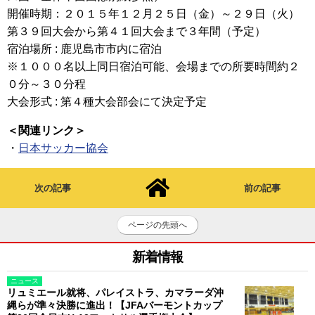
開催時期：２０１５年１２月２５日（金）～２９日（火）
第３９回大会から第４１回大会まで３年間（予定）
宿泊場所 : 鹿児島市市内に宿泊
※１０００名以上同日宿泊可能、会場までの所要時間約２
０分～３０分程
大会形式 : 第４種大会部会にて決定予定
＜関連リンク＞
・
日本サッカー協会
次の記事
前の記事
ページの先頭へ
新着情報
ニュース
リュミエール就将、パレイストラ、カマラーダ沖
縄らが準々決勝に進出！【JFAバーモントカップ