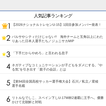
人気記事ランキング
【2026ナショナルトレセンU-15】1回目参加メンバー発表！
バルサやシティだけじゃない!! 海外チームと互角以上にわた
りあった日本人選手たち／ジュニサカMIP
「下手だからやめろ」と言われる息子
ネガティブなコミュニケーションが子どもをダメにする。”や
る気”を引き出す「親子の会話」とは
【第94回全国高校サッカー選手権大会】石川／私立／星稜
選手名鑑
リトルなでしこ、スペイン下しU-17W杯2連覇に王手へ。優勝
かけて北朝鮮と対戦