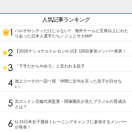
人気記事ランキング
バルサやシティだけじゃない!! 海外チームと互角以上にわた
りあった日本人選手たち／ジュニサカMIP
【2026ナショナルトレセンU-15】1回目参加メンバー発表！
「下手だからやめろ」と言われる息子
池上コーチの一語一得「仲間に文句を言った息子が許せな
い」
元ロンドン五輪代表監督・関塚隆氏が見たブラジルの育成法
とは？
U-15日本女子選抜トレーニングキャンプに参加するメンバー
が発表！