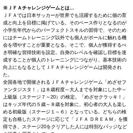
※ＪＦＡチャレンジゲームとは…
ＪＦＡでは日本サッカーが世界でも活躍するために個の育
成と向上を目標に掲げている。そのベース作りとなるのが
小学生年代からのパーフェクトスキルの習得で、そのため
にはチームトレーニング以外でも個人がボールに触れる機
会を増やすことが重要となる。そこで、個人が獲得するべ
き明確な習得技術を設定。自身のレベルを確認し目標を達
成することが個人のトレーニングにつながり、基本技術の
向上にもなるとしてＪＦＡチャレンジゲームは開発され
た。
全国各地で開催されるＪＦＡチャレンジゲーム「めざせフ
ァンタジスタ！」は８歳程度～大人までを対象にした中～
上級版（ステージ７～20）の検定。「めざせクラッキ！」
はキッズ年代の５歳～８歳を対象に、初心者の大人も楽し
める初級版（ステージ１～６）となっている。どちらの検
定も合格したステージに応じて「ＪＦＡ ＤＲＥＡＭ」を獲
得でき、ステージ20をクリアした人には特別なバッジなど