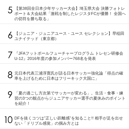
【第38回全日本少年サッカー大会】埼玉県大会 決勝フォトレ
ポート＆大会結果「激戦を制したレジスタFCが優勝！ 全国へ
の切符を勝ち取る」
【ジュニア・ジュニアユース・ユース セレクション】早稲田
ユナイテッド（東京都）
『JFAフットボールフューチャープログラム トレセン研修会
U-12』2016年度の参加メンバー768名を発表
元日本代表三浦淳寛氏が語る日本サッカー強化論「得点の確
率を上げるために日本はフリーキック大国に」
「夏の過ごし方次第でサッカーが変わる」。生活・食事・練
習の3つの観点からジュニアサッカー選手の夏休みのポイント
を紹介！
DFを抜くコツは”正しい距離感”を知ること!! 相手が足を出せ
ない「ドリブル感覚」の掴み方とは