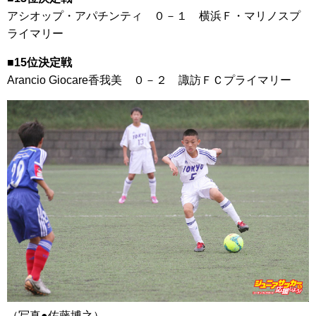
アシオップ・アパチンティ ０－１ 横浜Ｆ・マリノスプ
ライマリー
■15位決定戦
Arancio Giocare香我美 ０－２ 諏訪ＦＣプライマリー
（写真●佐藤博之）