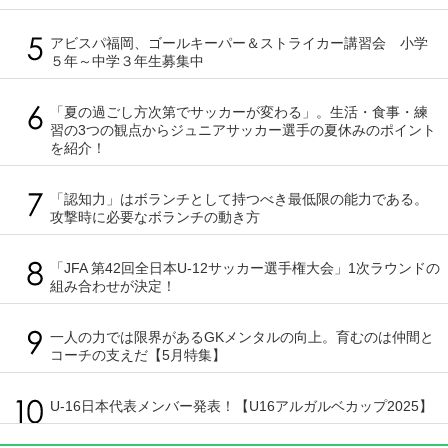
アビスパ福岡、ゴールキーパー＆ストライカー講習会 小学
５年～中学３年生募集中
「夏の過ごし方次第でサッカーが変わる」。生活・食事・練
習の3つの観点からジュニアサッカー選手の夏休みのポイント
を紹介！
「認知力」はボランチとして持つべき最低限の能力である。
攻撃時に必要なボランチの動き方
「JFA 第42回全日本U-12サッカー選手権大会」1次ラウンドの
組み合わせが決定！
一人の力では限界があるGKメンタルの向上。育むのは仲間と
コーチの支えだ【5月特集】
U-16日本代表メンバー発表！【U16アルガルベカップ2025】