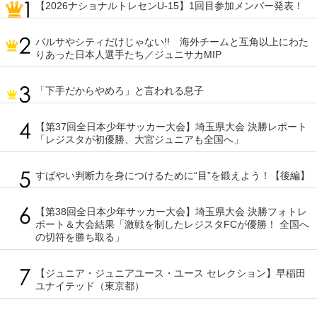
【2026ナショナルトレセンU-15】1回目参加メンバー発表！
バルサやシティだけじゃない!! 海外チームと互角以上にわた
りあった日本人選手たち／ジュニサカMIP
「下手だからやめろ」と言われる息子
【第37回全日本少年サッカー大会】埼玉県大会 決勝レポート
「レジスタが初優勝、大宮ジュニアも全国へ」
すばやい判断力を身につけるために“目”を鍛えよう！【後編】
【第38回全日本少年サッカー大会】埼玉県大会 決勝フォトレ
ポート＆大会結果「激戦を制したレジスタFCが優勝！ 全国へ
の切符を勝ち取る」
【ジュニア・ジュニアユース・ユース セレクション】早稲田
ユナイテッド（東京都）