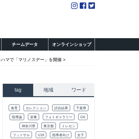
チームデータ
オンラインショップ
コハマで「マリノスデー」を開催
tag
地域
ワード
食育
セレクション
試合結果
千葉県
指導論
栄養
フォトギャラリー
GK
神奈川県
東京都
トレセン
フットサル
U18
指導者向け
女子