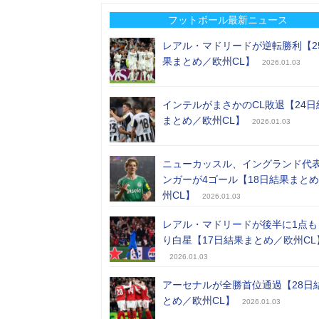
フットボール最新ニュース
レアル・マドリードが逆転勝利【2
果まとめ／欧州CL】
2026.01.03
インテルがまさかのCL敗退【24日
まとめ／欧州CL】
2026.01.03
ニューカッスル、イングランド代
ンガーが4ゴール【18日結果まと
州CL】
2026.01.03
レアル・マドリードが後半に1点も
り白星【17日結果まとめ／欧州CL
2026.01.03
アーセナルが全勝首位通過【28日
とめ／欧州CL】
2026.01.03