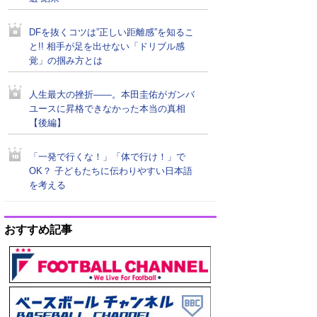
DFを抜くコツは”正しい距離感”を知るこ
と!! 相手が足を出せない「ドリブル感
覚」の掴み方とは
人生最大の挫折――。本田圭佑がガンバ
ユースに昇格できなかった本当の真相
【後編】
「一発で行くな！」「体で行け！」で
OK？ 子どもたちに伝わりやすい日本語
を考える
おすすめ記事