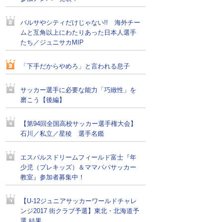
バルサやシティだけじゃない!! 海外チー
ムと互角以上にわたりあった日本人選手
たち／ジュニサカMIP
「下手だからやめろ」と言われる息子
サッカー選手に必要な能力「巧緻性」を
磨こう【後編】
【第94回全国高校サッカー選手権大会】
石川／私立／星稜 選手名鑑
エスパルスドリームフィールド富士『年
少児（プレキッズ）＆ママパパサッカー
教室』参加者募集中！
【U-12ジュニアサッカーワールドチャレ
ンジ2017 街クラブ予選】東北・北海道予
選 結果