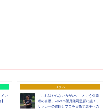
コラム
）メン
「これはやらない方がいい」という保護
会】
者の言動。wyvern望月隆司監督に訊く、
サッカーの進路とプロを目指す選手への