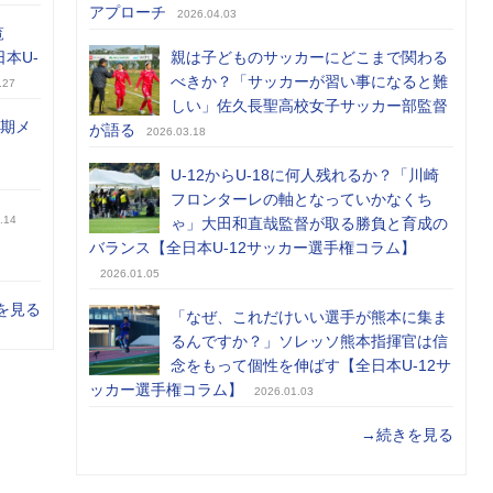
アプローチ
2026.04.03
覧
日本U-
親は子どものサッカーにどこまで関わる
べきか？「サッカーが習い事になると難
.27
しい」佐久長聖高校女子サッカー部監督
前期メ
が語る
2026.03.18
U-12からU-18に何人残れるか？「川崎
フロンターレの軸となっていかなくち
.14
ゃ」大田和直哉監督が取る勝負と育成の
バランス【全日本U-12サッカー選手権コラム】
2026.01.05
を見る
「なぜ、これだけいい選手が熊本に集ま
るんですか？」ソレッソ熊本指揮官は信
念をもって個性を伸ばす【全日本U-12サ
ッカー選手権コラム】
2026.01.03
→続きを見る