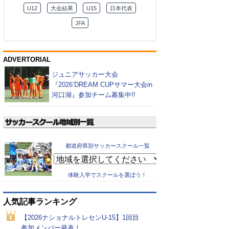
U12
大会結果
U15
日本代表
JFA
ADVERTORIAL
ジュニアサッカー大会
『2026’DREAM CUPサマー大会in
河口湖』参加チーム募集中!!
都道府県別サッカースクール一覧
体験入学でスクールを選ぼう！
人気記事ランキング
【2026ナショナルトレセンU-15】1回目
参加メンバー発表！