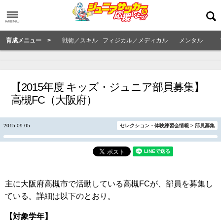
育成メニュー >
戦術／スキル
フィジカル／メディカル
メンタル
【2015年度 キッズ・ジュニア部員募集】
高槻FC（大阪府）
2015.09.05
セレクション・体験練習会情報
>
部員募集
主に大阪府高槻市で活動している高槻FCが、部員を募集し
ている。詳細は以下のとおり。
【対象学年】