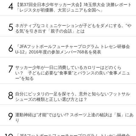
【第37回全日本少年サッカー大会】埼玉県大会 決勝レポート
「レジスタが初優勝、大宮ジュニアも全国へ」
ネガティブなコミュニケーションが子どもをダメにする。”や
る気”を引き出す「親子の会話」とは
『JFAフットボールフューチャープログラム トレセン研修会
U-12』2016年度の参加メンバー768名を発表
サッカー少年が一日に消費しているカロリーはどのくら
い？ 子どもに必要な“食事量”とバランスの良い“食事メニュ
ー”を知る
自分にピッタリの一足を探そう。意外と知らないフットサル
シューズの種類と正しい選び方とは？
運動神経は”才能”ではない!? スポーツ上達の秘訣は「脳」にあ
り
「JFAフットボールフューチャープログラム トレセン研修会