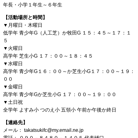
年長・小学１年生～６年生
【活動場所と時間】
▼月曜日・木曜日
低学年 青少年G（人工芝）か牧田G １５：４５～１７：１
５
▼火曜日
高学年 芝生小G １７：００～１８：４５
▼水曜日
高学年 青少年G１６：００～か芝生小G１７：００～１９：
００
▼金曜日
高学年 青少年Gか芝生小G １７：００～１９：００
▼土日祝
全学年 よすみ小 つのえ小 五領小 午前か午後か終日
【連絡先】
メール： takatsukifc@my.email.ne.jp
電話： ０９０－８４８０－１４０５ 代表樋口