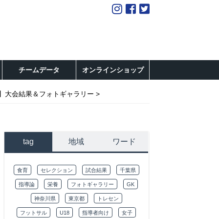
チームデータ
オンラインショップ
12】大会結果＆フォトギャラリー
tag
地域
ワード
食育
セレクション
試合結果
千葉県
指導論
栄養
フォトギャラリー
GK
神奈川県
東京都
トレセン
フットサル
U18
指導者向け
女子