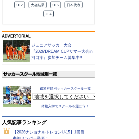
U12
大会結果
U15
日本代表
JFA
ADVERTORIAL
ジュニアサッカー大会
『2026’DREAM CUPサマー大会in
河口湖』参加チーム募集中!!
都道府県別サッカースクール一覧
体験入学でスクールを選ぼう！
人気記事ランキング
【2026ナショナルトレセンU-15】1回目
参加メンバー発表！