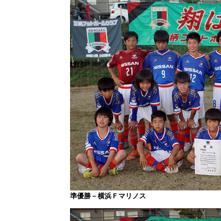
準優勝－横浜Ｆマリノス