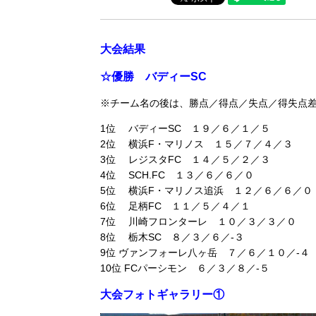
大会結果
☆優勝 バディーSC
※チーム名の後は、勝点／得点／失点／得失点
1位 バディーSC １９／６／１／５
2位 横浜F・マリノス １５／７／４／３
3位 レジスタFC １４／５／２／３
4位 SCH.FC １３／６／６／０
5位 横浜F・マリノス追浜 １２／６／６／０
6位 足柄FC １１／５／４／１
7位 川崎フロンターレ １０／３／３／０
8位 栃木SC ８／３／６／-３
9位 ヴァンフォーレ八ヶ岳 ７／６／１０／-４
10位 FCパーシモン ６／３／８／-５
大会フォトギャラリー①