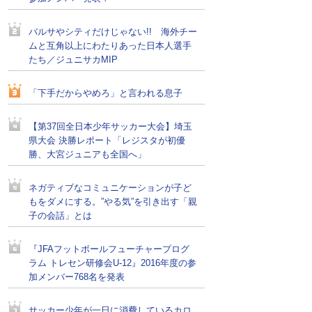
バルサやシティだけじゃない!! 海外チー
ムと互角以上にわたりあった日本人選手
たち／ジュニサカMIP
「下手だからやめろ」と言われる息子
【第37回全日本少年サッカー大会】埼玉
県大会 決勝レポート「レジスタが初優
勝、大宮ジュニアも全国へ」
ネガティブなコミュニケーションが子ど
もをダメにする。”やる気”を引き出す「親
子の会話」とは
『JFAフットボールフューチャープログ
ラム トレセン研修会U-12』2016年度の参
加メンバー768名を発表
サッカー少年が一日に消費しているカロ