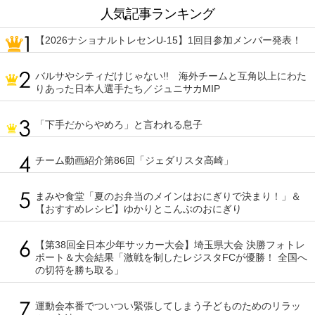
人気記事ランキング
【2026ナショナルトレセンU-15】1回目参加メンバー発表！
バルサやシティだけじゃない!! 海外チームと互角以上にわた
りあった日本人選手たち／ジュニサカMIP
「下手だからやめろ」と言われる息子
チーム動画紹介第86回「ジェダリスタ高崎」
まみや食堂「夏のお弁当のメインはおにぎりで決まり！」＆
【おすすめレシピ】ゆかりとこんぶのおにぎり
【第38回全日本少年サッカー大会】埼玉県大会 決勝フォトレ
ポート＆大会結果「激戦を制したレジスタFCが優勝！ 全国へ
の切符を勝ち取る」
運動会本番でついつい緊張してしまう子どものためのリラッ