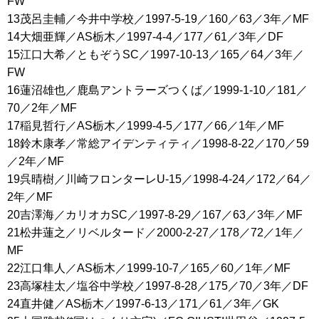
FW
13茂呂圭輔／今井中学校／1997-5-19／160／63／3年／MF
14大畑亜輝／AS栃木／1997-4-4／177／61／3年／DF
15江口大希／ともぞうSC／1997-10-13／165／64／3年／
FW
16蓮沼雄也／鹿島アントラーズつくば／1999-1-10／181／
70／2年／MF
17稲見哲行／AS栃木／1999-4-5／177／66／1年／MF
18鈴木康孝／常総アイデンティティ／1998-8-22／170／59
／2年／MF
19呉晴樹／川崎フロンターレU-15／1998-4-24／172／64／
2年／MF
20吉澤海／カリオカSC／1997-8-29／167／63／3年／MF
21松井蓮之／リベルタード／2000-2-27／178／72／1年／
MF
22江口隼人／AS栃木／1999-10-7／165／60／1年／MF
23高塚桂太／塩谷中学校／1997-8-28／175／70／3年／DF
24直井健／AS栃木／1997-6-13／171／61／3年／GK