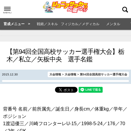
育成メニュー >
戦術／スキル
フィジカル／メディカル
メンタル
【第94回全国高校サッカー選手権大会】栃
木／私立／矢板中央 選手名鑑
2015.12.30
大会情報
>
大会情報
>
第94回全国高校サッカー選手権大会
背番号 名前／前所属先／誕生日／身長cm／体重kg／学年／
ポジション
1渡辺優三／川崎フロンターレU-15／1998-5-24／176／70
／2年／GK