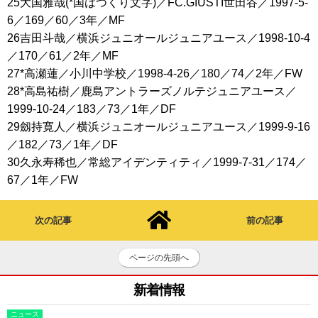
25大国雅哉(*国はつくり文字)／FC.GIUSTI世田谷／1997-5-
6／169／60／3年／MF
26吉田斗哉／横浜ジュニオールジュニアユース／1998-10-4
／170／61／2年／MF
27*高瀬蓮／小川中学校／1998-4-26／180／74／2年／FW
28*高島祐樹／鹿島アントラーズノルテジュニアユース／
1999-10-24／183／73／1年／DF
29劔持寛人／横浜ジュニオールジュニアユース／1999-9-16
／182／73／1年／DF
30久永寿稀也／常総アイデンティティ／1999-7-31／174／
67／1年／FW
次の記事
前の記事
ページの先頭へ
新着情報
ニュース