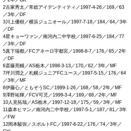
2古家秀太／常総アイデンティティ／1997-4-26／169／63
／3年／DF
3川上優樹／横浜ジュニオール／1997-7-18／184／64／3年
／DF
4星キョーワァン／南河内二中学校／1997-6-25／184／77
／3年／DF
5真下瑞都／FCアネーロ宇都宮／1998-8-7／176／65／2年
／DF
6斎藤亮輔／AS栃木／1998-3-13／170／62／3年／MF
7坪川潤之／札幌ジュニアFCユース／1997-5-15／176／64
／3年／MF
8伊藤心／ともぞうSC／1999-1-26／168／58／2年／MF
9澤野祐輝／FCV可児／1999-3-4／169／68／2年／MF
10人見拓哉／AS栃木／1997-12-18／175／59／3年／MF
11森本ヒマン／南河内二中学校／1997-5-1／187／81／3年
／FW
12岡本駿弥／スポルトFC／1997-6-22／176／74／3年／