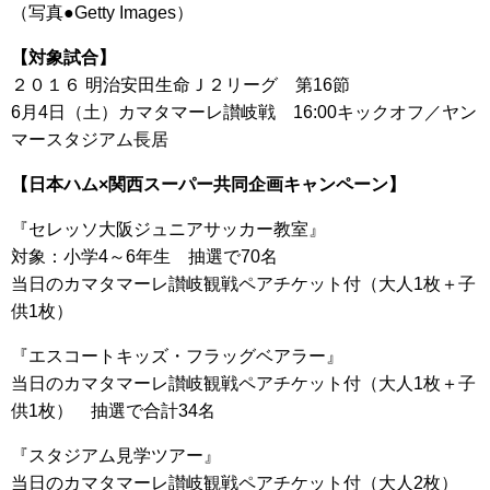
（写真●Getty Images）
【対象試合】
２０１６ 明治安田生命Ｊ２リーグ 第16節
6月4日（土）カマタマーレ讃岐戦 16:00キックオフ／ヤン
マースタジアム長居
【日本ハム×関西スーパー共同企画キャンペーン】
『セレッソ大阪ジュニアサッカー教室』
対象：小学4～6年生 抽選で70名
当日のカマタマーレ讃岐観戦ペアチケット付（大人1枚＋子
供1枚）
『エスコートキッズ・フラッグベアラー』
当日のカマタマーレ讃岐観戦ペアチケット付（大人1枚＋子
供1枚） 抽選で合計34名
『スタジアム見学ツアー』
当日のカマタマーレ讃岐観戦ペアチケット付（大人2枚）