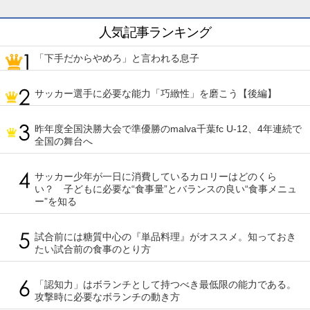
人気記事ランキング
「下手だからやめろ」と言われる息子
サッカー選手に必要な能力「巧緻性」を磨こう【後編】
昨年度全国決勝大会で準優勝のmalva千葉fc U-12、4年連続で
全国の舞台へ
サッカー少年が一日に消費しているカロリーはどのくら
い？ 子どもに必要な“食事量”とバランスの良い“食事メニュ
ー”を知る
試合前には糖質中心の『単品料理』がオススメ。知っておき
たい試合前の食事のとり方
「認知力」はボランチとして持つべき最低限の能力である。
攻撃時に必要なボランチの動き方