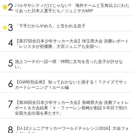
バルサやシティだけじゃない!! 海外チームと互角以上にわた
りあった日本人選手たち／ジュニサカMIP
「下手だからやめろ」と言われる息子
【第37回全日本少年サッカー大会】埼玉県大会 決勝レポート
「レジスタが初優勝、大宮ジュニアも全国へ」
池上コーチの一語一得「仲間に文句を言った息子が許せな
い」
【GW特別企画】 知っておかないと損する！？クイズでサッ
カートレーニング！ルール編
【第39回全日本少年サッカー大会】長崎県大会 決勝フォトレ
ポート＆大会結果「Ｖ・ファーレン長崎が創設５年目で初の
全国大会出場を果たす!!」
【U-12ジュニアサッカーワールドチャレンジ2016】大会フォ