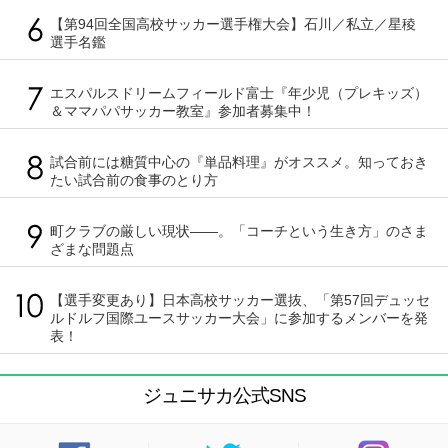
【第94回全国高校サッカー選手権大会】石川／私立／星稜
選手名鑑
エスパルスドリームフィールド富士『年少児（プレキッズ）
＆ママパパサッカー教室』参加者募集中！
試合前には糖質中心の『単品料理』がオススメ。知っておき
たい試合前の食事のとり方
町クラブの厳しい現状――。「コーチという生き方」のさま
ざまな問題点
【選手変更あり】日本高校サッカー選抜、「第57回デュッセ
ルドルフ国際ユースサッカー大会」に参加するメンバーを発
表！
ジュニサカ公式SNS