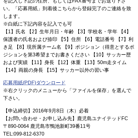
を記入し下記の住所、もしくはFAX番号までお送り下さ
い。「応募用紙」到着後こちらから登録完了のご連絡を致
します。
※白紙に下記内容を記入でも可
【1】氏名 【2】生年月日・年齢 【3】学校名・学年 【4】
保護者の氏名および捺印 【5】住所 【6】電話番号 【7】利
き足 【8】現所属チーム名 【9】ポジション（得意とするポ
ジションを第3希望までお書きください 【10】サッカー歴
および実績 【11】身長 【12】体重 【13】50m走タイム
【14】両親の身長 【15】サッカー以外の習い事
応募用紙(PDF)ダウンロード
※右クリックのメニューから「ファイルを保存」を選んで
下さい。
【申込締切】2016年9月8日（木）必着
【お問い合わせ・お申し込み先】鹿児島ユナイテッドFC
〒890-0064 鹿児島市鴨池新町39番11号
TEL:099-812-6370