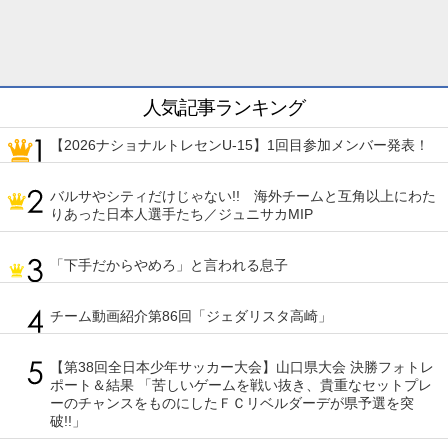
人気記事ランキング
【2026ナショナルトレセンU-15】1回目参加メンバー発表！
バルサやシティだけじゃない!! 海外チームと互角以上にわた
りあった日本人選手たち／ジュニサカMIP
「下手だからやめろ」と言われる息子
チーム動画紹介第86回「ジェダリスタ高崎」
【第38回全日本少年サッカー大会】山口県大会 決勝フォトレ
ポート＆結果 「苦しいゲームを戦い抜き、貴重なセットプレ
ーのチャンスをものにしたＦＣリベルダーデが県予選を突
破!!」