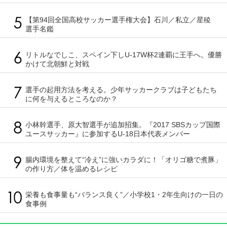
【第94回全国高校サッカー選手権大会】石川／私立／星稜
選手名鑑
リトルなでしこ、スペイン下しU-17W杯2連覇に王手へ。優勝
かけて北朝鮮と対戦
選手の起用方法を考える。少年サッカークラブは子どもたち
に何を与えるところなのか？
小林幹選手、原大智選手が追加招集。『2017 SBSカップ国際
ユースサッカー』に参加するU-18日本代表メンバー
腸内環境を整えて“冷え”に強いカラダに！「オリゴ糖で煮豚」
の作り方／体を温めるレシピ
栄養も食事量も“バランス良く”／小学校1・2年生向けの一日の
食事例