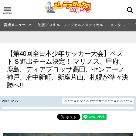
育成メニュー >
戦術／スキル
フィジカル／メディカル
メンタル
【第40回全日本少年サッカー大会】ベス
ト８進出チーム決定！ マリノス、甲府、
鹿島、ディアブロッサ高田、センアーノ
神戸、府中新町、新座片山、札幌が準々決
勝へ!!
2016.12.27
ニュース
>
ジュニアサッカーニュース
>
ニュース