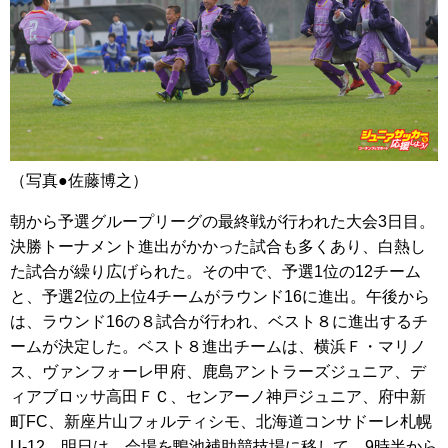
（写真●佐藤博之）
朝から予選グループリーグの最終戦が行われた大会3日目。
決勝トーナメント進出がかかった試合も多くあり、白熱し
た試合が繰り広げられた。その中で、予選1位の12チーム
と、予選2位の上位4チームがラウンド16に進出。午後から
は、ラウンド16の８試合が行われ、ベスト８に進出するチ
ームが決定した。ベスト８進出チームは、横浜Ｆ・マリノ
ス、ヴァンフォーレ甲府、鹿島アントラーズジュニア、デ
ィアブロッサ高田ＦＣ、センアーノ神戸ジュニア、府中新
町FC、新座片山フォルティシモ、北海道コンサドーレ札幌
U-12。明日は、会場を鴨池補助競技場に移して、9時半から