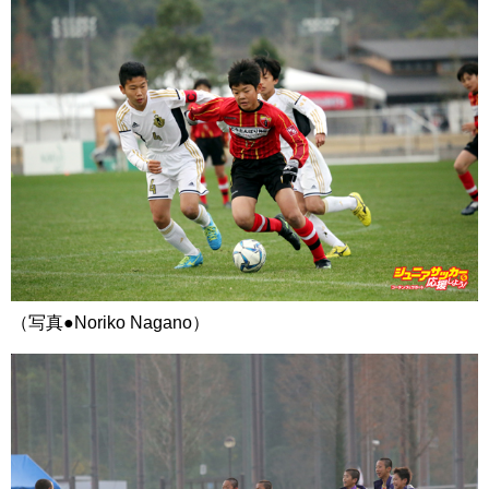
（写真●Noriko Nagano）