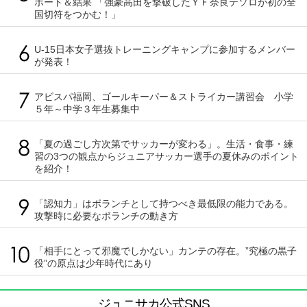
ポート＆結果 「強豪高田を撃破したＹＦ奈良テソロが初の全
国切符をつかむ！」
U-15日本女子選抜トレーニングキャンプに参加するメンバー
が発表！
アビスパ福岡、ゴールキーパー＆ストライカー講習会 小学
５年～中学３年生募集中
「夏の過ごし方次第でサッカーが変わる」。生活・食事・練
習の3つの観点からジュニアサッカー選手の夏休みのポイント
を紹介！
「認知力」はボランチとして持つべき最低限の能力である。
攻撃時に必要なボランチの動き方
「相手にとって邪魔でしかない」カンテの存在。”究極の黒子
役”の原点は少年時代にあり
ジュニサカ公式SNS